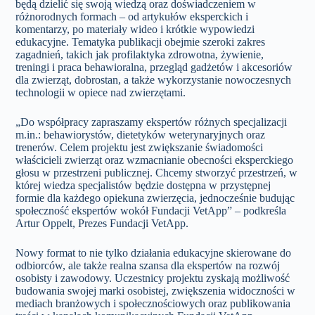
będą dzielić się swoją wiedzą oraz doświadczeniem w
różnorodnych formach – od artykułów eksperckich i
komentarzy, po materiały wideo i krótkie wypowiedzi
edukacyjne. Tematyka publikacji obejmie szeroki zakres
zagadnień, takich jak profilaktyka zdrowotna, żywienie,
treningi i praca behawioralna, przegląd gadżetów i akcesoriów
dla zwierząt, dobrostan, a także wykorzystanie nowoczesnych
technologii w opiece nad zwierzętami.
„Do współpracy zapraszamy ekspertów różnych specjalizacji
m.in.: behawiorystów, dietetyków weterynaryjnych oraz
trenerów. Celem projektu jest zwiększanie świadomości
właścicieli zwierząt oraz wzmacnianie obecności eksperckiego
głosu w przestrzeni publicznej. Chcemy stworzyć przestrzeń, w
której wiedza specjalistów będzie dostępna w przystępnej
formie dla każdego opiekuna zwierzęcia, jednocześnie budując
społeczność ekspertów wokół Fundacji VetApp” – podkreśla
Artur Oppelt, Prezes Fundacji VetApp.
Nowy format to nie tylko działania edukacyjne skierowane do
odbiorców, ale także realna szansa dla ekspertów na rozwój
osobisty i zawodowy. Uczestnicy projektu zyskają możliwość
budowania swojej marki osobistej, zwiększenia widoczności w
mediach branżowych i społecznościowych oraz publikowania