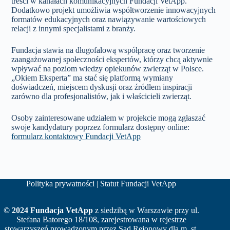
treści w kanałach komunikacyjnych Fundacji VetApp.
Dodatkowo projekt umożliwia współtworzenie innowacyjnych
formatów edukacyjnych oraz nawiązywanie wartościowych
relacji z innymi specjalistami z branży.
Fundacja stawia na długofalową współpracę oraz tworzenie
zaangażowanej społeczności ekspertów, którzy chcą aktywnie
wpływać na poziom wiedzy opiekunów zwierząt w Polsce.
„Okiem Eksperta” ma stać się platformą wymiany
doświadczeń, miejscem dyskusji oraz źródłem inspiracji
zarówno dla profesjonalistów, jak i właścicieli zwierząt.
Osoby zainteresowane udziałem w projekcie mogą zgłaszać
swoje kandydatury poprzez formularz dostępny online:
formularz kontaktowy Fundacji VetApp
Polityka prywatności
|
Statut Fundacji VetApp
© 2024 Fundacja VetApp
z siedzibą w Warszawie przy ul.
Stefana Batorego 18/108, zarejestrowana w rejestrze
stowarzyszeń prowadzonym przez Sąd Rejonowy dla m. st.