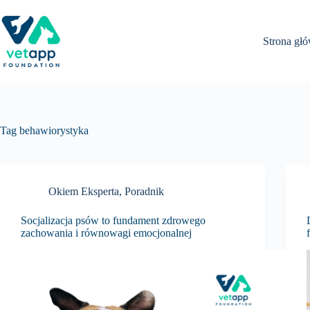
Przejdź
do
treści
Strona gł
Tag
behawiorystyka
Okiem Eksperta
,
Poradnik
Socjalizacja psów to fundament zdrowego
zachowania i równowagi emocjonalnej