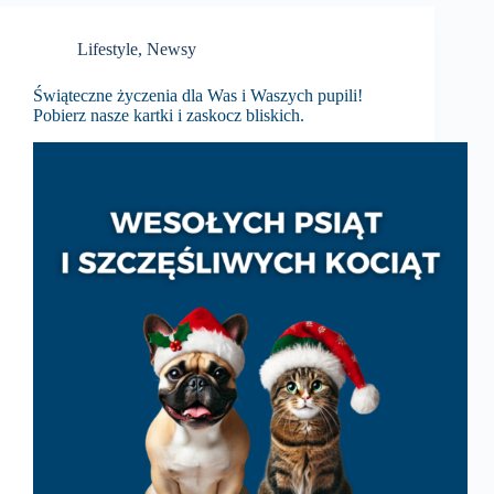
Lifestyle
,
Newsy
Świąteczne życzenia dla Was i Waszych pupili!
Pobierz nasze kartki i zaskocz bliskich.