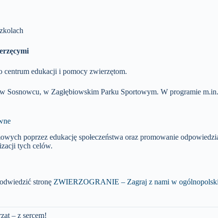
szkolach
ierzęcymi
 centrum edukacji i pomocy zwierzętom.
w Sosnowcu, w Zagłębiowskim Parku Sportowym.
W programie m.in. 
ywne
omowych poprzez edukację społeczeństwa oraz promowanie odpowiedzi
zacji tych celów.
odwiedzić stronę
ZWIERZOGRANIE – Zagraj z nami w ogólnopolskiej
ząt – z sercem!