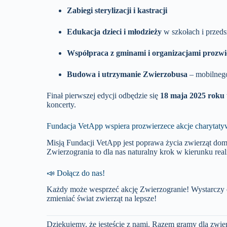
Zabiegi sterylizacji i kastracji
Edukacja dzieci i młodzieży
w szkołach i przed
Współpraca z gminami i organizacjami prozw
Budowa i utrzymanie Zwierzobusa
– mobilnego
Finał pierwszej edycji odbędzie się
18 maja 2025 roku
koncerty.
Fundacja VetApp wspiera prozwierzece akcje charytat
Misją Fundacji VetApp jest poprawa życia zwierząt d
Zwierzogrania to dla nas naturalny krok w kierunku reali
📣 Dołącz do nas!
Każdy może wesprzeć akcję Zwierzogranie!
Wystarczy 
zmieniać świat zwierząt na lepsze!
Dziękujemy, że jesteście z nami.
Razem gramy dla zwier